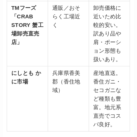
TMフーズ
通販／おそ
卸売価格に
「CRAB
らく工場近
近いため比
STORY 蟹工
く
較的安い。
場卸売直売
訳あり品や
店」
肩・ポーシ
ョン形態も
扱いあり。
にしとも か
兵庫県香美
産地直送。
に市場
郡（香住地
香住ガニ・
域）
セコガニな
ど種類も豊
富。地元系
直売でコス
パ良好。