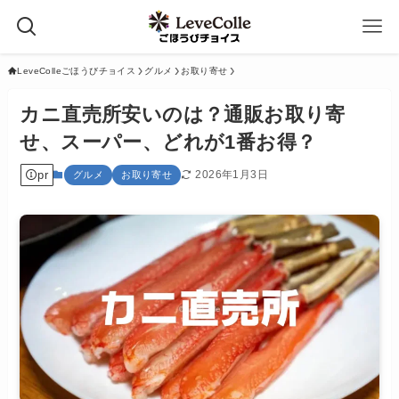
LeveColleごほうびチョイス
グルメ
お取り寄せ
カニ直売所安いのは？通販お取り寄
せ、スーパー、どれが1番お得？
pr
2026年1月3日
グルメ
お取り寄せ