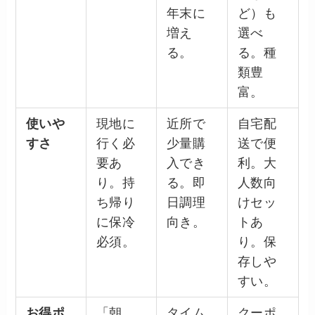
年末に
ど）も
増え
選べ
る。
る。種
類豊
富。
使いや
現地に
近所で
自宅配
すさ
行く必
少量購
送で便
要あ
入でき
利。大
り。持
る。即
人数向
ち帰り
日調理
けセッ
に保冷
向き。
トあ
必須。
り。保
存しや
すい。
お得ポ
「朝
タイム
クーポ