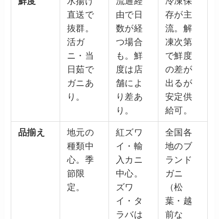
鮮度
水揚げ
流通経
冷凍保
直送で
由で日
存が主
抜群。
数が経
流。解
活ガ
つ場合
凍次第
ニ・当
も。鮮
で鮮度
日茹で
度は店
の差が
ガニあ
舗によ
出るが
り。
り差あ
安定供
り。
給可。
品揃え
地元の
紅ズワ
全国各
種類中
イ・輸
地のブ
心。季
入カニ
ランド
節限
中心。
ガニ
定。
ズワ
（松
イ・タ
葉・越
ラバは
前な