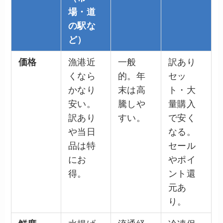
場・道
の駅な
ど）
価格
漁港近
一般
訳あり
くなら
的。年
セッ
かなり
末は高
ト・大
安い。
騰しや
量購入
訳あり
すい。
で安く
や当日
なる。
品は特
セール
にお
やポイ
得。
ント還
元あ
り。