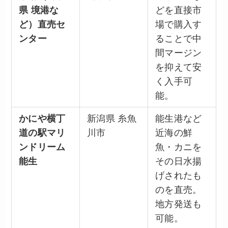
県 境港な
どを直接市
ど）直売セ
場で購入す
ンター
ることで中
間マージン
を抑えて安
く入手可
能。
かにや横丁
新潟県 糸魚
能生港など
道の駅マリ
川市
近海の鮮
ンドリーム
魚・カニを
能生
その日水揚
げされたも
のを直売。
地方発送も
可能。