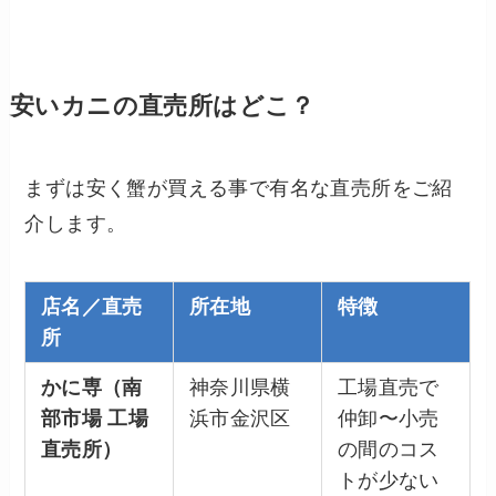
安いカニの直売所はどこ？
まずは安く蟹が買える事で有名な直売所をご紹
介します。
店名／直売
所在地
特徴
所
かに専（南
神奈川県横
工場直売で
部市場 工場
浜市金沢区
仲卸〜小売
直売所）
の間のコス
トが少ない