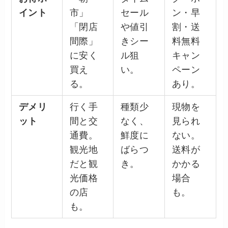
イント
市」
セール
ン・早
「閉店
や値引
割・送
間際」
きシー
料無料
に安く
ル狙
キャン
買え
い。
ペーン
る。
あり。
デメリ
行く手
種類少
現物を
ット
間と交
なく、
見られ
通費。
鮮度に
ない。
観光地
ばらつ
送料が
だと観
き。
かかる
光価格
場合
の店
も。
も。