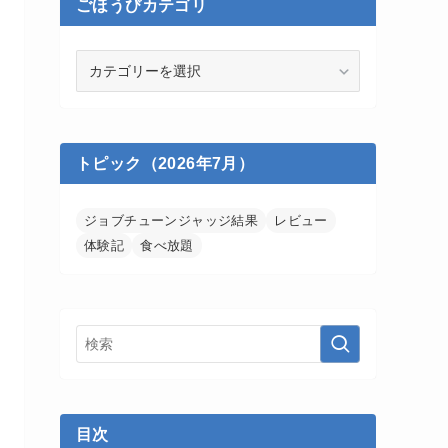
ごほうびカテゴリ
ご
ほ
う
び
カ
トピック（2026年7月）
テ
ゴ
リ
ジョブチューンジャッジ結果
レビュー
体験記
食べ放題
目次