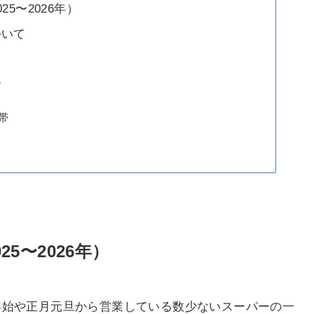
5〜2026年）
ついて
報
帯
5〜2026年）
年始や正月元旦から営業している数少ないスーパーの一